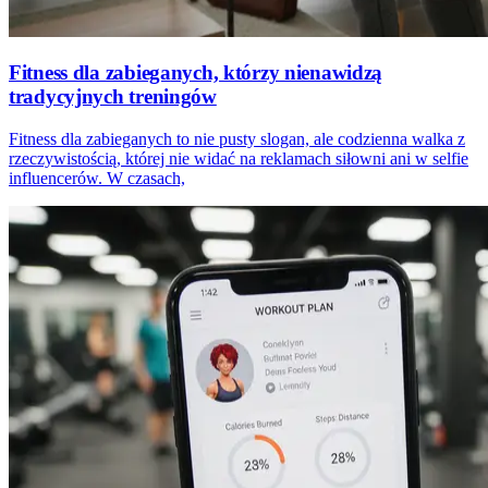
Fitness dla zabieganych, którzy nienawidzą
tradycyjnych treningów
Fitness dla zabieganych to nie pusty slogan, ale codzienna walka z
rzeczywistością, której nie widać na reklamach siłowni ani w selfie
influencerów. W czasach,