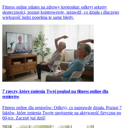
Fitness online pilates na zdrowy kręgosłup: odkryj sekrety
skuteczności, poznaj kontrowersje, sprawdź, co działa i dlaczego
większość ludzi popełnia te same błędy.
7 rzeczy, które zmienią Twój pogląd na fitness online dla
seniorów
Fitness online dla seniorów: Odkryj, co naprawdę działa. Poznaj 7
faktów, które zmienią Twoje spojrzenie na aktywność fizyczną po
60-tce. Zacznij już dziś!