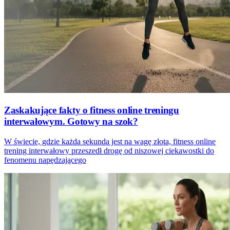
Zaskakujące fakty o fitness online treningu
interwałowym. Gotowy na szok?
W świecie, gdzie każda sekunda jest na wagę złota, fitness online
trening interwałowy przeszedł drogę od niszowej ciekawostki do
fenomenu napędzającego