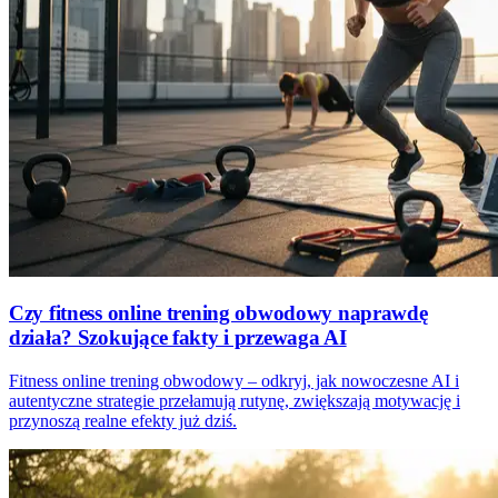
Czy fitness online trening obwodowy naprawdę
działa? Szokujące fakty i przewaga AI
Fitness online trening obwodowy – odkryj, jak nowoczesne AI i
autentyczne strategie przełamują rutynę, zwiększają motywację i
przynoszą realne efekty już dziś.