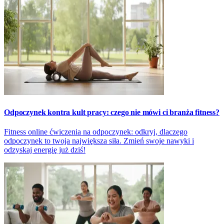
Odpoczynek kontra kult pracy: czego nie mówi ci branża fitness?
Fitness online ćwiczenia na odpoczynek: odkryj, dlaczego
odpoczynek to twoja największa siła. Zmień swoje nawyki i
odzyskaj energię już dziś!